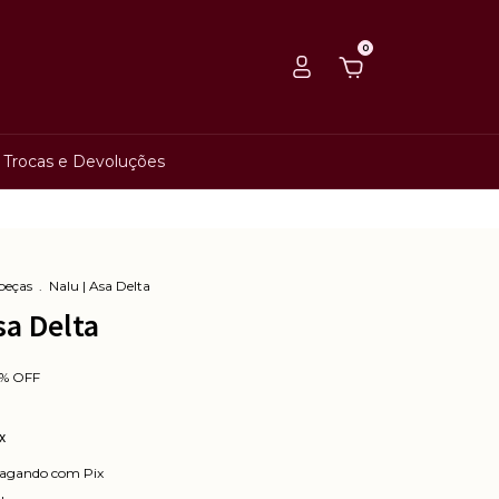
0
Trocas e Devoluções
 peças
.
Nalu | Asa Delta
sa Delta
%
OFF
x
agando com Pix