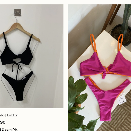
to | Leblon
,90
,32
com
Pix