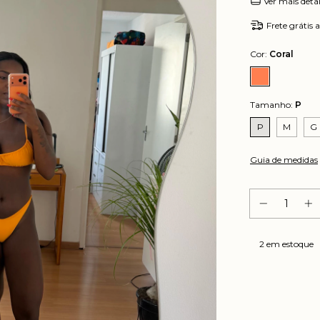
Ver mais deta
Frete grátis
a
Cor:
Coral
Tamanho:
P
P
M
G
Guia de medidas
2
em estoque