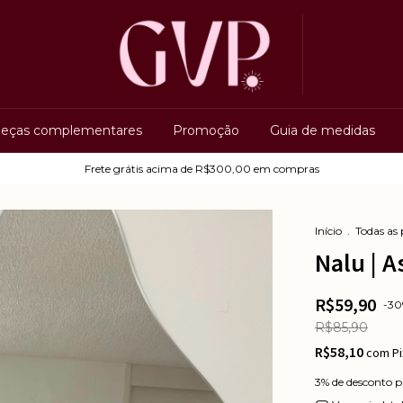
eças complementares
Promoção
Guia de medidas
Frete grátis acima de R$300,00 em compras
Início
.
Todas as
Nalu | A
R$59,90
-
30
R$85,90
R$58,10
com
Pi
3% de desconto
p