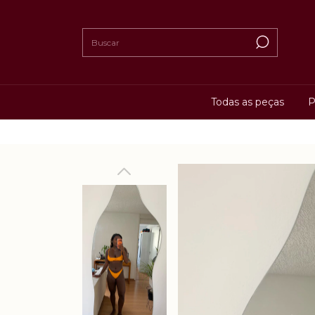
Todas as peças
P