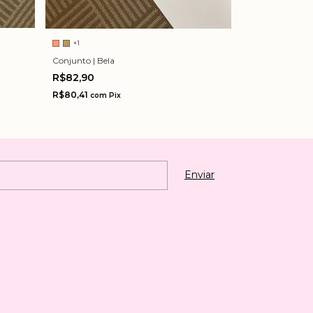
+1
+1
Conjunto | Sami
Conjunto | Bela
R$89,90
R$82,90
R$87,20
R$80,41
com
P
com
Pix