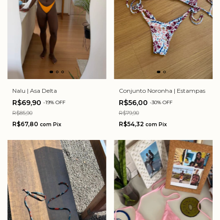
Nalu | Asa Delta
Conjunto Noronha | Estampas
R$69,90
R$56,00
-
19
%
OFF
-
30
%
OFF
R$85,90
R$79,90
R$67,80
R$54,32
com
Pix
com
Pix