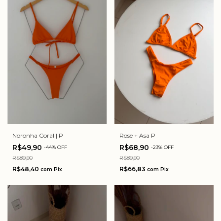
Noronha Coral | P
Rose + Asa P
R$49,90
R$68,90
-
44
%
OFF
-
23
%
OFF
R$89,90
R$89,90
R$48,40
R$66,83
com
Pix
com
Pix