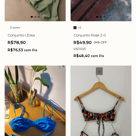
3 cores
+2
Conjunto | Elisa
Conjunto Rose 2.0
R$78,90
R$49,90
-
34
%
OFF
R$75,90
R$76,53
com
Pix
R$48,40
com
Pix