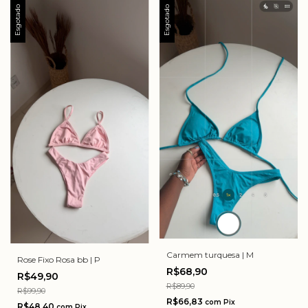
Esgotado
Esgotado
Carmem turquesa | M
Rose Fixo Rosa bb | P
R$68,90
R$49,90
R$89,90
R$99,90
R$66,83
com
Pix
R$48,40
com
Pix