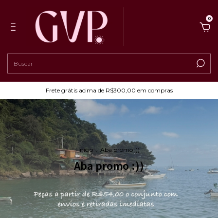
0
Frete grátis acima de R$300,00 em compras
Início
.
Aba promo :))
Aba promo :))