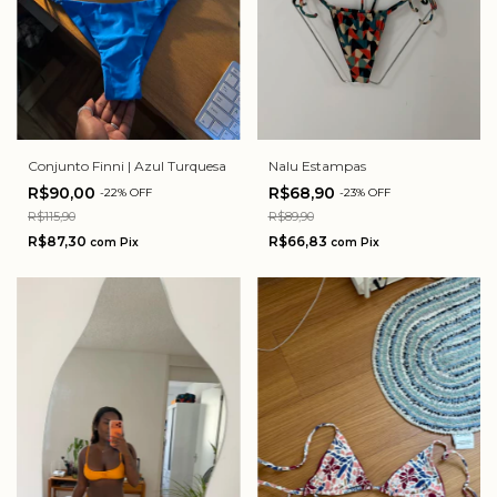
Conjunto Finni | Azul Turquesa
Nalu Estampas
R$90,00
R$68,90
-
22
%
OFF
-
23
%
OFF
R$115,90
R$89,90
R$87,30
R$66,83
com
Pix
com
Pix