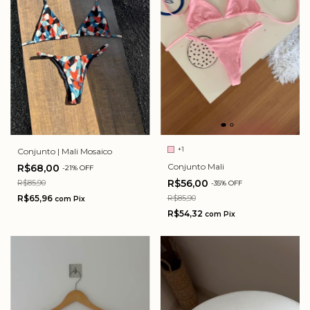
+1
Conjunto | Mali Mosaico
Conjunto Mali
R$68,00
-
21
%
OFF
R$56,00
R$85,90
-
35
%
OFF
R$85,90
R$65,96
com
Pix
R$54,32
com
Pix