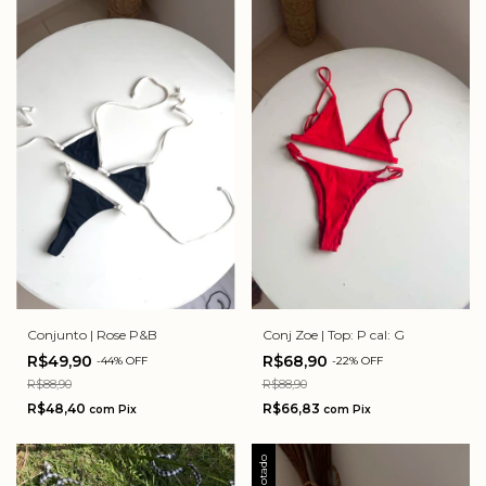
Conj Zoe | Top: P cal: G
Conjunto | Rose P&B
R$68,90
R$49,90
-
22
%
OFF
-
44
%
OFF
R$88,90
R$88,90
R$66,83
R$48,40
com
Pix
com
Pix
Esgotado