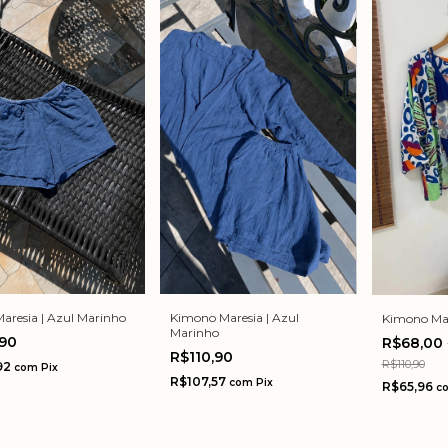
Maresia | Azul Marinho
Kimono Maresia | Azul
Kimono Mare
Marinho
,90
R$68,00
R$110,90
R$110,90
92
com
Pix
R$107,57
com
Pix
R$65,96
c