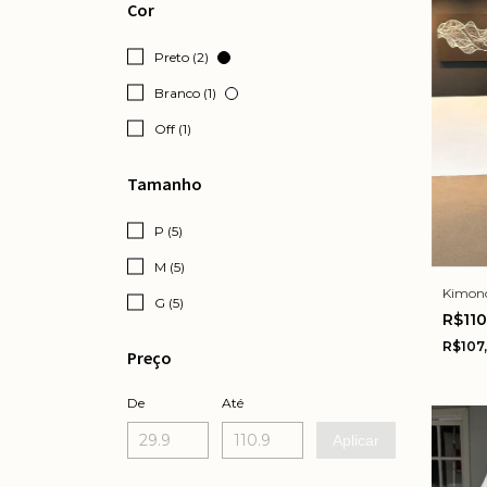
Cor
Preto (2)
Branco (1)
Off (1)
Tamanho
P (5)
M (5)
Kimono
G (5)
R$11
R$107
Preço
De
Até
Aplicar