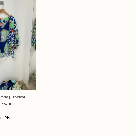
sia | Tropical
-
39
%
OFF
om
Pix