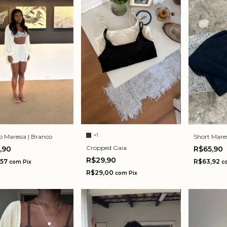
+1
 Maresia | Branco
Short Mares
Cropped Gaia
0,90
R$65,90
R$29,90
,57
R$63,92
com
Pix
c
R$29,00
com
Pix