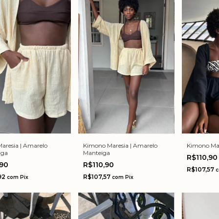
Maresia | Amarelo
Kimono Maresia | Amarelo
Kimono Mar
iga
Manteiga
R$110,9
,90
R$110,90
R$107,57
92
R$107,57
com
Pix
com
Pix