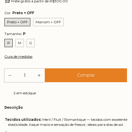
Frete grátis
a partir de
R$300,00
Cor:
Preto + OFF
Preto + OFF
Marrom + OFF
Tamanho:
P
P
M
G
Guia de medidas
2
em estoque
Descrição
Tecidos utilizados:
Meril / Fluit / Romantique — tecidos com excelente
elasticidade, toque macio e sensação de frescor, ideais para dias de sol.