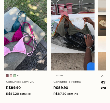
+1
2 cores
Kimono
Conjunto | Sami 2.0
Conjunto | Prainha
R$11
R$89,90
R$89,90
R$107
R$87,20
R$87,20
com
Pix
com
Pix